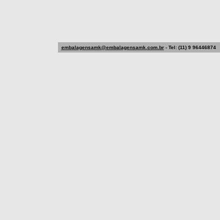
embalagensamk@embalagensamk.com.br
- Tel: (11) 9 96446874